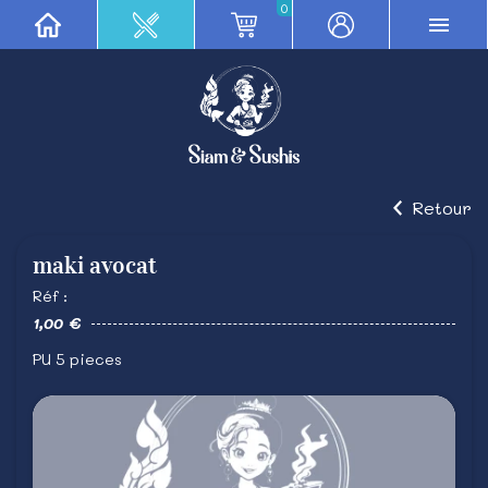
0
Retour
maki avocat
Réf :
1,00 €
PU 5 pieces