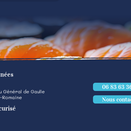
nnées
06 83 63 3
du Général de Gaulle
a-Romaine
Nous conta
curisé