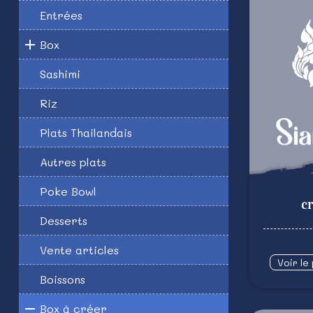
Entrées
Box
Sashimi
Riz
Plats Thailandais
Autres plats
Poke Bowl
cr
Desserts
Vente articles
Voir le
Boissons
Box à créer