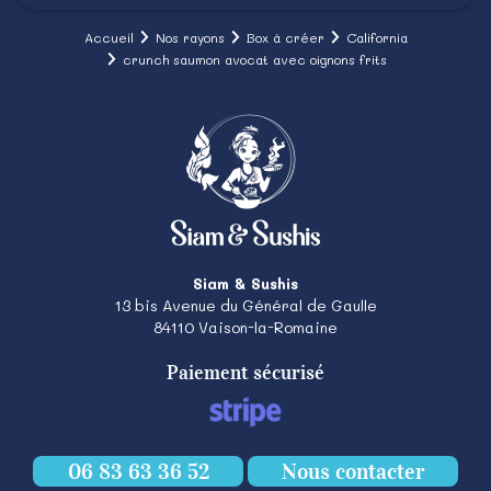
Accueil
Nos rayons
Box à créer
California
crunch saumon avocat avec oignons frits
Siam & Sushis
13 bis Avenue du Général de Gaulle
84110
Vaison-la-Romaine
Paiement sécurisé
06 83 63 36 52
Nous contacter