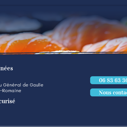
nnées
06 83 63 3
du Général de Gaulle
a-Romaine
Nous conta
curisé