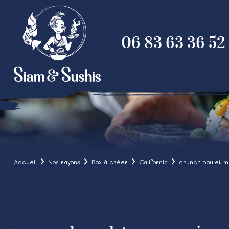
06 83 63 36 52
Accueil
Nos rayons
Box à créer
California
crunch poulet ma