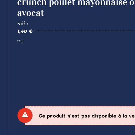
crunch poulet mayonnaise oi
avocat
Réf :
1,40 €
PU
Ce produit n'est pas disponible à la v