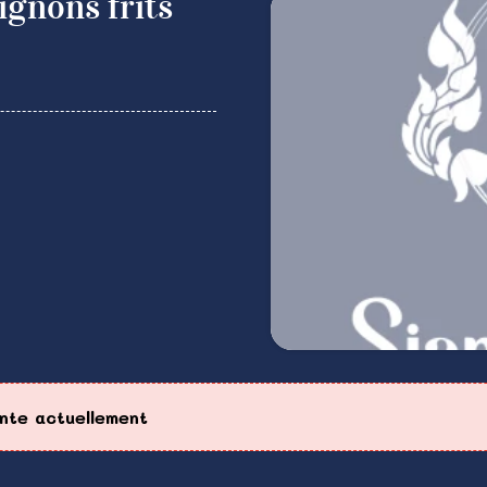
gnons frits
ente actuellement