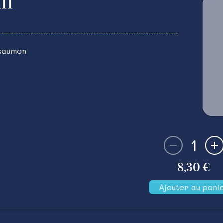
11
 saumon
1
8,30 €
Ajouter au pani