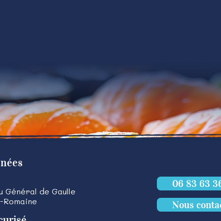
nnées
06 83 63 3
du Général de Gaulle
a-Romaine
Nous conta
curisé