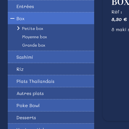
BOX
Entrées
Réf :
Box
8,30 €
Petite box
8 maki
Moyenne box
Grande box
Sashimi
Riz
Plats Thailandais
Autres plats
Poke Bowl
Desserts