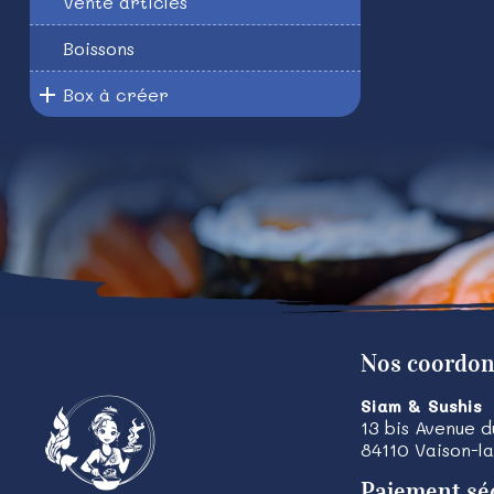
Vente articles
Boissons
Box à créer
Nos coordo
Siam & Sushis
13 bis Avenue 
84110
Vaison-l
Paiement sé